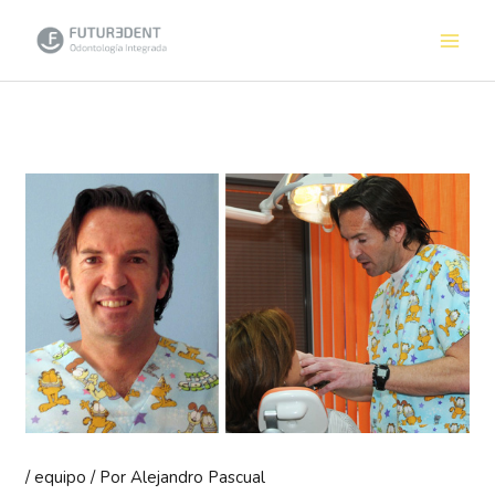
Ir
al
contenido
/
equipo
/ Por
Alejandro Pascual