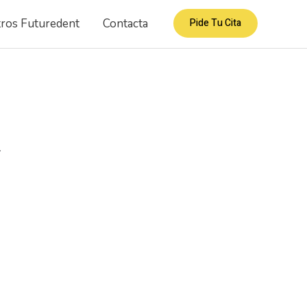
ros Futuredent
Contacta
Pide Tu Cita
.