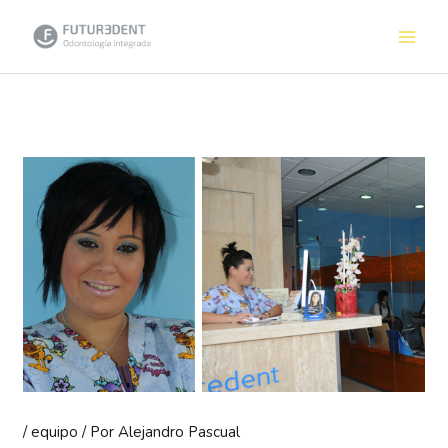
Ir
al
contenido
/
equipo
/ Por
Alejandro Pascual