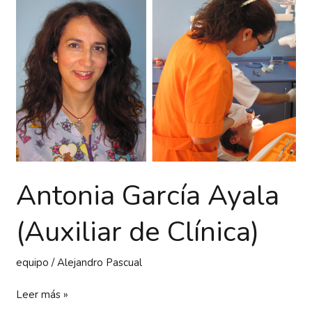
Antonia
García
Ayala
(Auxiliar
de
Clínica)
Antonia García Ayala
(Auxiliar de Clínica)
equipo
/
Alejandro Pascual
Leer más »