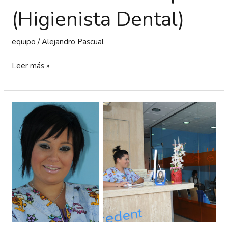
(Higienista Dental)
equipo
/
Alejandro Pascual
Leer más »
Lucia
Martínez
Ruiz
(Administración/
Atención
al
paciente)